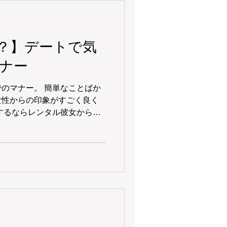
？】デートで気
ナー
のマナー。 簡単なことばか
女性からの印象がすごく良く
するならレンタル彼女から素
ね。 この記事では男性がデ
ナーについて解説していきま