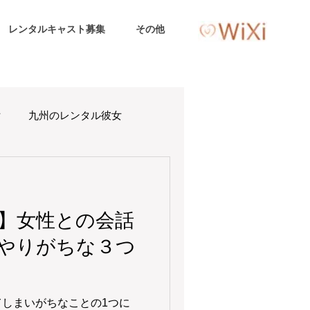
レンタルキャスト募集
その他
女
九州のレンタル彼女
】女性との会話
やりがちな３つ
しまいがちなことの1つに