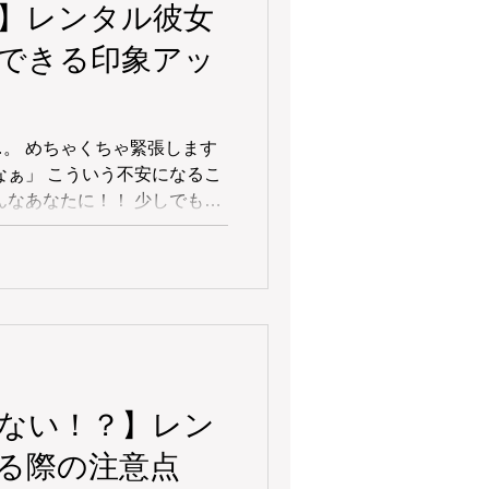
】レンタル彼女
できる印象アッ
。 めちゃくちゃ緊張します
なぁ」 こういう不安になるこ
んなあなたに！！ 少しでも初
象をアップする秘訣を３つ紹
こと！？」...
ない！？】レン
る際の注意点