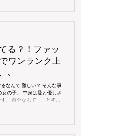
てる？！ファッ
でワンランク上
、。
るなんて 難しい？ そんな事
の女の子。 中身は愛と優しさ
す。 自分なんて、、と初め
とから始めてみませんか？ 恋
ろはを 伝授しましょう！...