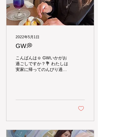
2022年5月1日
GW💭
こんばんは☺︎ GWいかがお
過ごしですか？💐 わたしは
実家に帰ってのんびり過ご
してます☺️ 家族と過ごした
り久しぶりに会う友だちと
美味しいご飯食べて満喫し
てます🎶 残りのGWも楽し
みたいと思います(^^) 皆様
よいGWを〜👋🏻