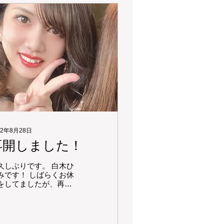
22年8月28日
再開しました！
久しぶりです。 白木ひ
みです！ しばらくお休
をしてましたが、再開
ました🎵 宜しくお願い
ます♡