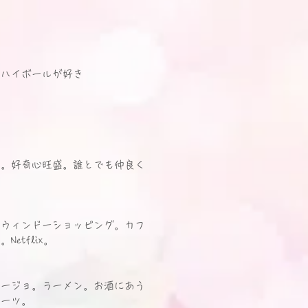
にハイボールが好き
手。好奇心旺盛。誰とでも仲良く
のウィンドーショッピング。カフ
etflix。
ヒージョ。ラーメン。お酒にあう
ルーツ。