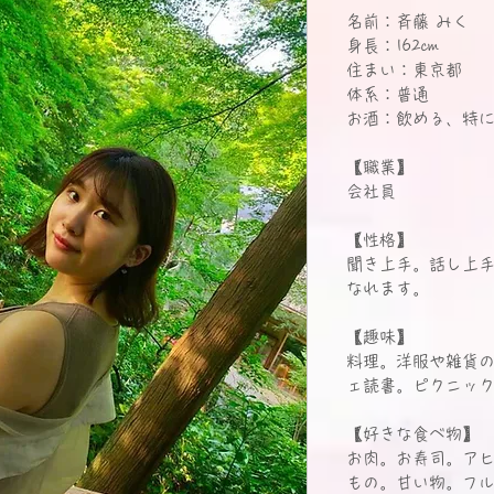
名前：斉藤 みく
身長：162cm
住まい：東京都
体系：普通
お酒：飲める、特
【職業】
会社員
【性格】
聞き上手。話し上
なれます。
【趣味】
料理。洋服や雑貨
ェ読書。ピクニック。N
【好きな食べ物】
お肉。お寿司。ア
もの。甘い物。フ