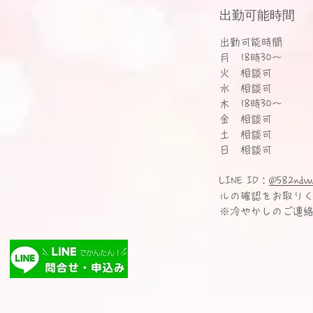
出勤可能時間
出勤可能時間
月 18時30〜
火 相談可
水 相談可
木 18時30〜
金 相談可
土 相談可
日 相談可
LINE ID：
@582ndvu
ルの確認をお取り
※冷やかしのご連