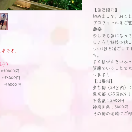
【自己紹介】
初めまして、みく
プロフィールをご
😄😄
少しでも気になっ
しょう！特技は話
しい1日を過ごして
止中です。
す。
よく目が大きいね
場合）
笑顔でいることを大
=10000円
します！​
=13000円
【出張料】
=16000円
東京都（23区内）：
東京都（23区以外）
千葉県：2500円
神奈川県：3000円
その他の地域はご