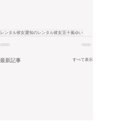
レンタル彼女
愛知のレンタル彼女
五十嵐ゆい
すべて表示
最新記事