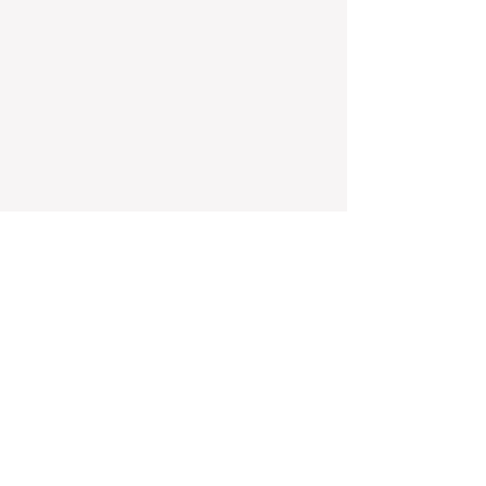
愛知のレンタル彼女
夢咲心羽
WiXi事務局
すべて表示
最新記事