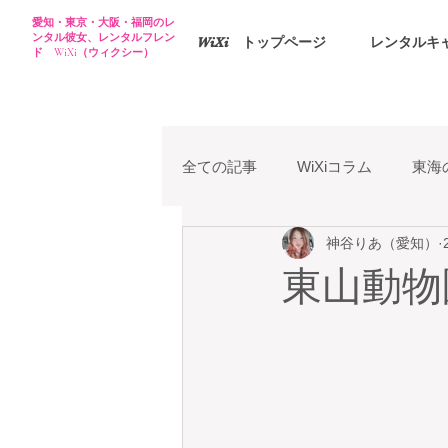
愛知・東京・大阪・福岡のレ
ンタル彼女、レンタルフレン
WiXi トップページ
レンタルキ
ド WiXi（ウィクシー）
全ての記事
WiXiコラム
東海
神谷りあ（愛知）
WiXi事務局
東山動物