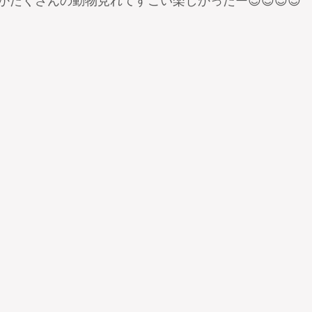
かたくさんの動物見れてすごい楽しかったー😍😍😍😍