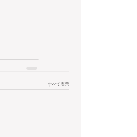
すべて表示