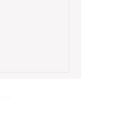
ュース
エリアのレンタル彼女、