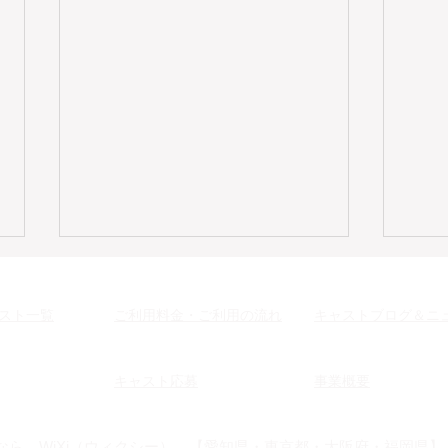
スト一覧
ご利用料金・ご利用の流れ
キャストブログ＆ニ
キャスト応募
事業概要
１２時間までのご利用が可能
東京
なら、WiXi（ウィクシー） 【愛知県・東京都・大阪府・福岡県】