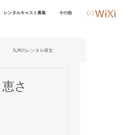
レンタルキャスト募集
その他
女
九州のレンタル彼女
 恵さ