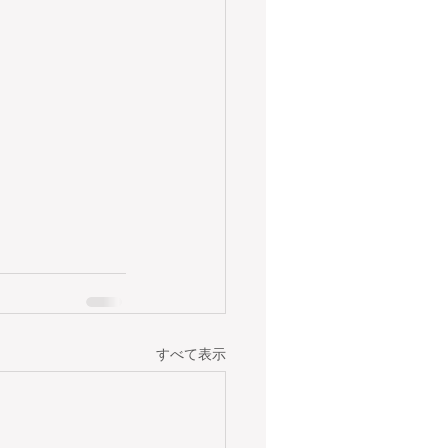
すべて表示