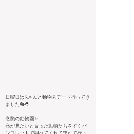
日曜日はKさんと動物園デート行ってき
ました🐘🐵
念願の動物園✨
私が見たいと言った動物たちをすぐパ
ンフレットで調べてくれて連れて行っ