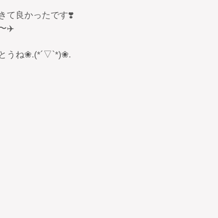
きて良かったです❣️
✈️
❀.(*´▽`*)❀.