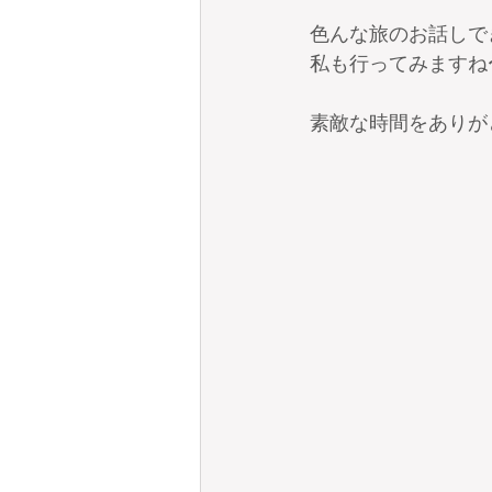
色んな旅のお話しで
私も行ってみますね〜
素敵な時間をありがとうね