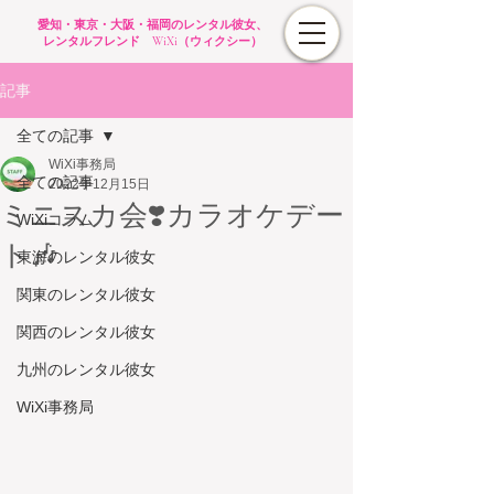
愛知・東京・大阪・福岡のレンタル彼女、
レンタルフレンド WiXi（ウィクシー）
記事
全ての記事
WiXi事務局
全ての記事
2022年12月15日
ミニスカ会❣️カラオケデー
WiXiコラム
ト🎶
東海のレンタル彼女
関東のレンタル彼女
関西のレンタル彼女
九州のレンタル彼女
WiXi事務局