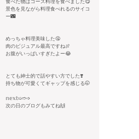
食べた物はコース料理を食べました😋
景色を見ながら料理食べれるのサイコ
ー🌃
めっちゃ料理美味した🤤
肉のビジュアル最高ですね🍖
お腹がいっぱいすぎたよー😂
とても紳士的で話やすい方でした❣️
持ち物が可愛くてギャップを感じる🤭
𝕟𝕖𝕩𝕥➯➱➩
次の日のブログもみてね🙌