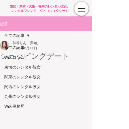
愛知・東京・大阪・福岡のレンタル彼女、
レンタルフレンド WiXi（ウィクシー）
記事
全ての記事
神谷りあ（愛知）
全ての記事
2021年8月11日
ショッピングデート
WiXiコラム
東海のレンタル彼女
関東のレンタル彼女
関西のレンタル彼女
九州のレンタル彼女
WiXi事務局