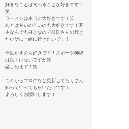
好きなことは食べることが好きです！
笑
ラーメンは本当に大好きです！笑
あとは甘いの辛いのも大好きです！基
本なんでも好きなので彼氏さんの行き
たい所に一緒に行きたいです！！
体動かすのも好きです！スポーツ神経
は良くはないですが笑
楽しめます！笑
これからブログなど更新してたくさん
知っていってもらいたいです！
よろしくお願いします！