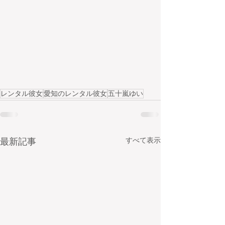
レンタル彼女
愛知のレンタル彼女
五十嵐ゆい
すべて表示
最新記事