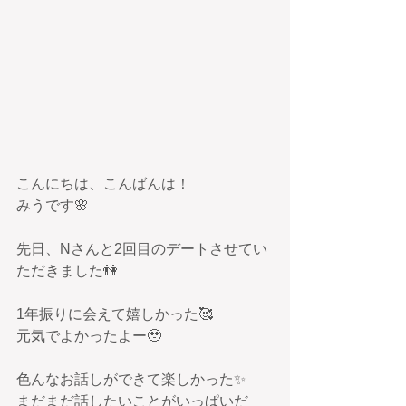
こんにちは、こんばんは！
みうです🌸
先日、Nさんと2回目のデートさせてい
ただきました👫
1年振りに会えて嬉しかった🥰
元気でよかったよー🥹
色んなお話しができて楽しかった✨️
まだまだ話したいことがいっぱいだ